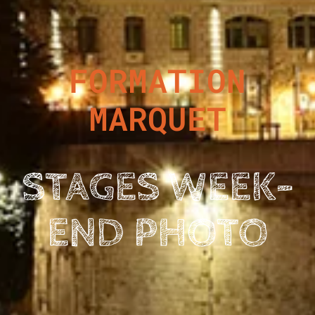
FORMATION
MARQUET
STAGES WEEK-
END PHOTO